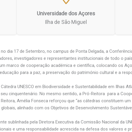
Universidade dos Açores
Ilha de São Miguel
u no dia 17 de Setembro, no campus de Ponta Delgada, a Conferênc
dores, investigadores e representantes institucionais de todo o p
m marco de cooperação académica e científica, colocando os Açor
 educação para a paz, a preservação do património cultural e a resp
Cátedra UNESCO em Biodiversidade e Sustentabilidade em Ilhas Atlânt
 seu cinquentenário. No mesmo sentido, a Pró-Reitora para a Coope
a Reitora, Amélia Fonseca reforçou que “as cátedras constituem u
globais, alinhado com os Objetivos de Desenvolvimento Sustentável
ente sublinhada pela Diretora Executiva da Comissão Nacional da UNE
acionais e uma responsabilidade acrescida na defesa dos valores e